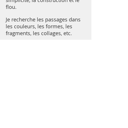
simplicité, la construction et le
flou.
Je recherche les passages dans
les couleurs, les formes, les
fragments, les collages, etc.
Influencée par Matisse,
admirative du parcours
d'Aleschinsky (peintre,
calligraphe, illustrateur,
inventeur de formes), mais aussi
des coulées et des étendues des
Toiles de Derbé, ma peinture
porte les traits de deux cultures :
celle - géographique - d'une
enfance et d'une jeunesse sur les
bords de la Méditerranée et celle
- culturelle - de l’ouverture au