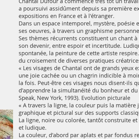
Chantal Dufour a commencé très tôt un travail
a poursuivi assidûment depuis sa première e
expositions en France et à l'étranger.
Dans un espace intemporel, mystère, poésie e
ses oeuvres, à travers un graphisme personnel 
Ses thèmes récurrents constituent un chant à 
son devenir, entre espoir et incertitude. Ludi
spontanée, la peinture de cette artiste respire.
du croisement de diverses pratiques créatrice
« Les visages de Chantal ont de grands yeux e
une joie cachée ou un chagrin indicible à moin
la fois. Peut-être ces visages nous disent-ils q
d'apprendre la simultanéité du bonheur et du 
Speak, New York, 1993). Evolution picturale
« A travers la ligne, la couleur puis la matièr
graphique et pictural sur des supports classiqu
La ligne, noire ou colorée, tantôt construite et
et ludique.
La couleur, d'abord par aplats et par fondus re