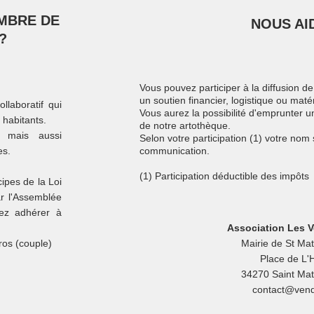
MBRE DE
NOUS AI
?
Vous pouvez participer à la diffusion de
un soutien financier, logistique ou matér
ollaboratif qui
Vous aurez la possibilité d'emprunter u
s habitants.
de notre artothèque.
s mais aussi
Selon votre participation (1) votre no
es.
communication.
(1) Participation déductible des impôts
cipes de la Loi
r l'Assemblée
ez adhérer à
Association Les V
ros (couple)
Mairie de St Mat
Place de L'H
34270 Saint Mat
contact@vend