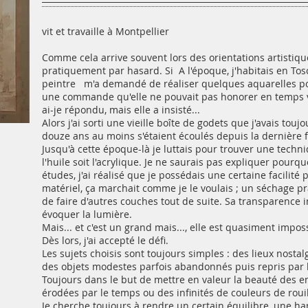
vit et travaille à Montpellier
Comme cela arrive souvent lors des orientations artistique
pratiquement par hasard. Si A l'époque, j'habitais en Tosc
peintre m'a demandé de réaliser quelques aquarelles pou
une commande qu'elle ne pouvait pas honorer en temps vou
ai-je répondu, mais elle a insisté...
Alors j'ai sorti une vieille boîte de godets que j'avais to
douze ans au moins s'étaient écoulés depuis la dernière foi
Jusqu'à cette époque-là je luttais pour trouver une techni
l'huile soit l'acrylique. Je ne saurais pas expliquer pourqu
études, j'ai réalisé que je possédais une certaine facilité
matériel, ça marchait comme je le voulais ; un séchage pr
de faire d'autres couches tout de suite. Sa transparence i
évoquer la lumière.
Mais... et c'est un grand mais..., elle est quasiment impossi
Dès lors, j'ai accepté le défi.
Les sujets choisis sont toujours simples : des lieux nostalg
des objets modestes parfois abandonnés puis repris par 
Toujours dans le but de mettre en valeur la beauté des e
érodées par le temps ou des infinités de couleurs de rouil
Je cherche toujours à rendre un certain équilibre, une ha