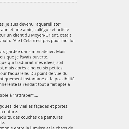
s, je suis devenu ”aquarelliste”
ane et une amie, collègue et artiste
r un client du Moyen-Orient, c'était
lu. "Aie l Cela n'est pas pour moi lui
ujours gardée dans mon atelier. Mais
s que je l'avais ouverte...
que qui traduirait mes idées, soit
oi, mais après cinq ou six petites
 pour l'aquarelle. Du point de vue du
atiquement instantané et la possibilité
nhérente la rendait tout à fait apte à
ble à ”rattraper”....
iques, de vieilles façades et portes,
la nature.
nduits, des couches de peintures
le.
rmonie entre la lumière et le chaos de